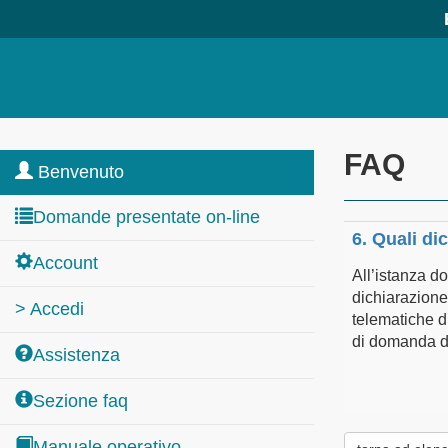
FAQ
Benvenuto
Domande presentate on-line
6. Quali di
Account
All’istanza d
dichiarazione
> Accedi
telematiche d
di domanda di
Assistenza
Sezione faq
Manuale operativo